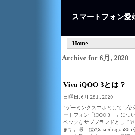
スマートフォン愛
Home
Archive for 6月, 2020
Vivo iQOO 3とは？
日曜日, 6月 28th, 2020
“ゲーミングスマホとしても使
ートフォン「iQOO 3」」につ
ペックなサブブランドとして登
ます。最上位のsnapdragon