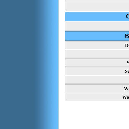
C
B
D
S
S
Wo
Wo