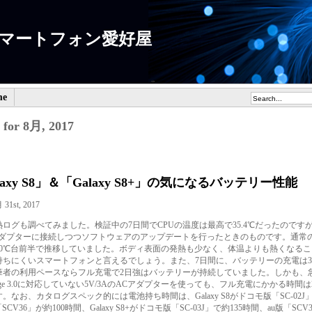
マートフォン愛好屋
me
 for 8月, 2017
laxy S8」＆「Galaxy S8+」の気になるバッテリー性能
31st, 2017
熱ログも調べてみました。検証中の7日間でCPUの温度は最高で35.4℃だったのです
アダプターに接続しつつソフトウェアのアップデートを行ったときのものです。通常
30℃台前半で推移していました。ボディ表面の発熱も少なく、体温よりも熱くなる
持ちにくいスマートフォンと言えるでしょう。また、7日間に、バッテリーの充電は
筆者の利用ペースならフル充電で2日強はバッテリーが持続していました。しかも、
Charge 3.0に対応していない5V/3AのACアダプターを使っても、フル充電にかかる時間
。なお、カタログスペック的には電池持ち時間は、Galaxy S8がドコモ版「SC-02J」
SCV36」が約100時間、Galaxy S8+がドコモ版「SC-03J」で約135時間、au版「SCV