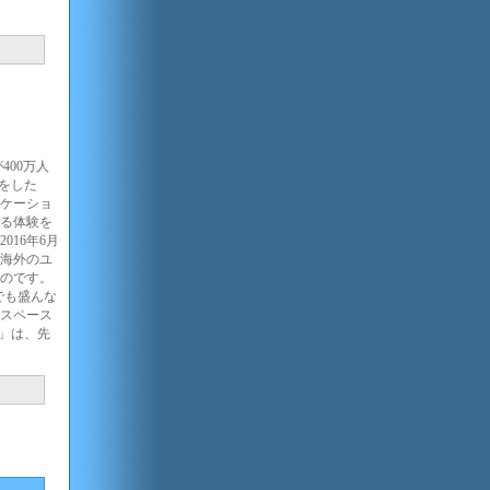
400万人
をした
ケーショ
る体験を
016年6月
、海外のユ
のです。
でも盛んな
スペース
a」は、先