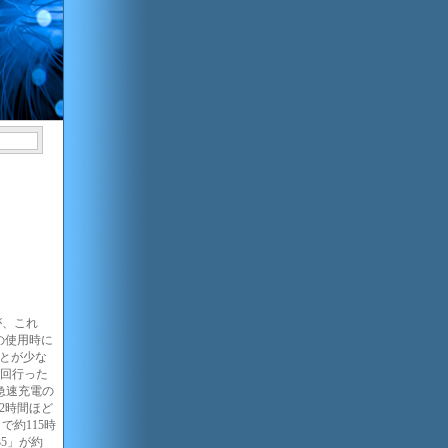
が、これ
の使用時に
ことが少な
3回行った
急速充電の
は2時間ほど
で約115時
35」が約