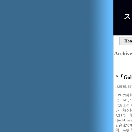
ス
Ho
Archive
“「Ga
木曜日, 8月 
CPUの発
は、AC
はおよそ
い、熱を
だけで、
Quick
と高速です
間、au版「