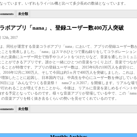
間となっています。いずれもライバル機と比べて多少長めの数値となっています。
Comments
未分類
ラボアプリ「nana」、登録ユーザー数400万人突破
12th, 2017
musicは、同社が運営する音楽コラボアプリ「nana」において、アプリの登録ユーザー数が
たことを発表しました。「nana」はスマホひとつで重ね録りをしてコラボレーション
された楽曲にユーザー同士で拍手やコメントをつけたりなど、音楽を通したコミュニ
むことができるアプリです。誰かと一緒にひとつの音楽をつくり上げ、音楽でつなが
ることが特徴です。アプリの登録ユーザー数は、2015年6月の100万人を皮切りに、2
人、2016年12月に300万人、そして今回は約5ヵ月で400万人を突破しました。これは
が増加したことに起因し、日本国内では、中高生を中心にユーザー数を伸ばしている
26日には「みんなでつくる音楽祭！ nanaフェス2017」を開催します。リアルな場
が行われることが増えてきたことから、今後は、リアルに音楽を楽しめるイベントや
施する予定となっているのです。様々な音楽アプリが登場している中で、この「nan
くの音楽アプリを軽く抜き去るくらいの勢いを見せてくれているのです。
Comments
未分類
Monthly Archives