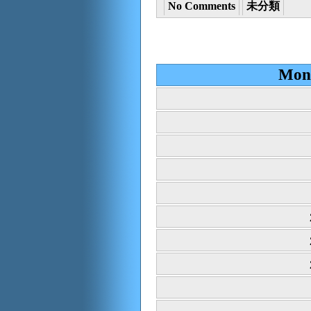
No Comments
未分類
Mont