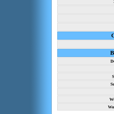
C
B
D
S
S
Wo
Wo