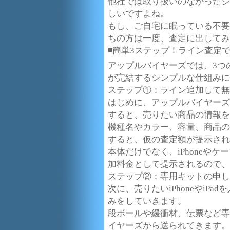
他社では取り扱いのなかったジ
しいですよね。
もし、ご自宅に眠っている不要にな
ちの方は一度、査定に出してみ
◾️簡単3ステップ！ライン査定
アップルバイヤーズでは、3つ
が完結するシンプルな仕組みに
ステップ①：ライン追加して無
はじめに、アップルバイヤーズ
すると、売りたい商品の情報を
機種名やカラー、容量、商品の
すると、仮の査定額が提示され
本体だけでなく、iPhoneや
加料金として提示されるので、
ステップ②：専用キットの申し
次に、売りたいiPhoneやiP
みをしていきます。
段ボールや緩衝材、伝票など専
イヤーズから送られてきます。