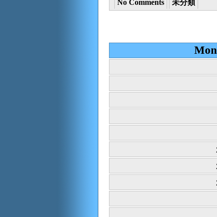
No Comments
未分類
Mont