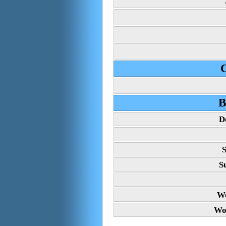
C
B
D
S
S
Wo
Wo