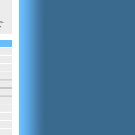
our
n.