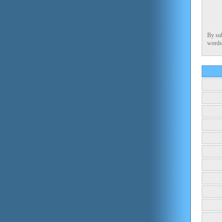
By su
words 