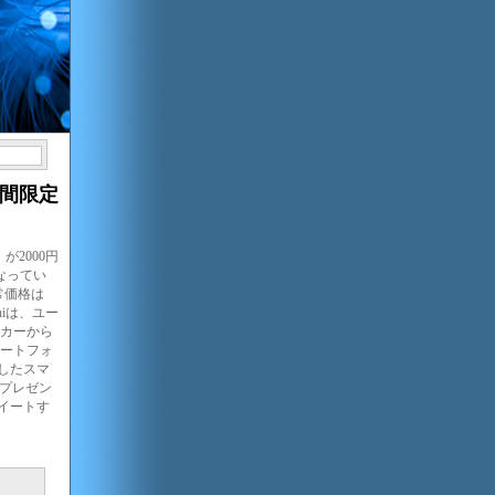
期間限定
が2000円
なってい
常価格は
niは、ユー
カーから
ートフォ
応したスマ
たプレゼン
ツイートす