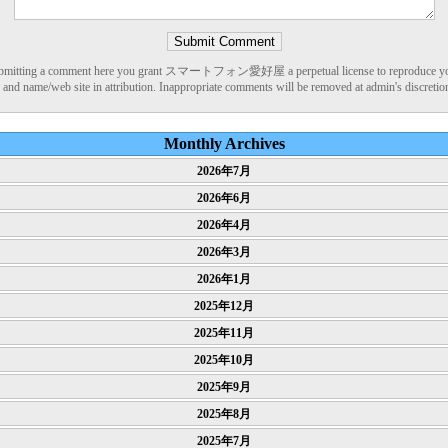
bmitting a comment here you grant スマートフォン愛好屋 a perpetual license to reproduce y
and name/web site in attribution. Inappropriate comments will be removed at admin's discretio
Monthly Archives
2026年7月
2026年6月
2026年4月
2026年3月
2026年1月
2025年12月
2025年11月
2025年10月
2025年9月
2025年8月
2025年7月