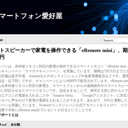
マートフォン愛好屋
me
トスピーカーで家電を操作できる「eRemote mini」、
0円
パンは、赤外線リモコン対応の家電が操作できるスマートリモコン「eRemote mini」
るキャンペーン「スマサマキャンペーン」を実施しています。期間は7月31日までと
の店舗は楽天市場、Amazonなどのオンラインショップや各家電量販店などです。通
（税込・以下同）ですが、キャンペーンにより4980円で販売されています。eRemote mi
ある赤外線リモコン対応の家電を、スマートフォンからの遠隔操作やスマートスピー
作に対応させるスマートリモコンです。設定をすることで、帰宅する前に外からスマ
エアコンの電源を入れることや「Amazon Alexa」、「Googleアシスタント」に対
ーカーに声をかけて家電の電源を入れることができます。あわせて、SNSと連動し
ーンも実施しています。Twitterのリンクジャパン公式アカウントをフォロー、リ
選で30名にeRemote miniがプレゼントされるということです。
サポートとは
Feed
未分類