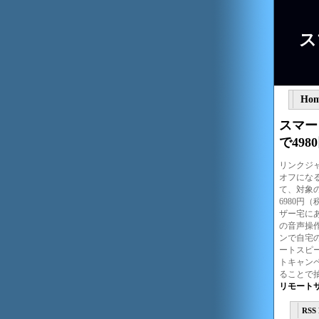
ス
Ho
スマー
で498
リンクジャ
オフにな
て、対象
6980円
ザー宅に
の音声操
ンで自宅の
ートスピ
トキャンペ
ることで抽
リモート
RSS 