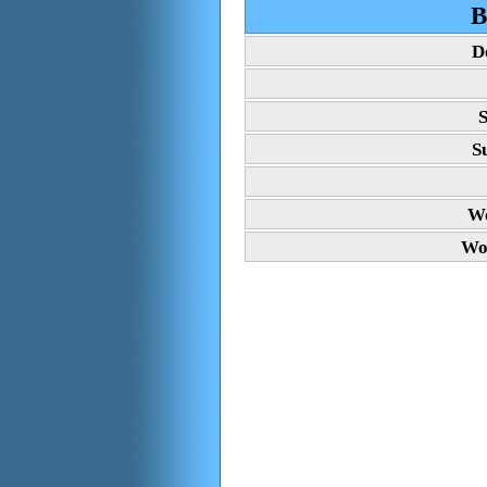
B
D
S
S
Wo
Wo