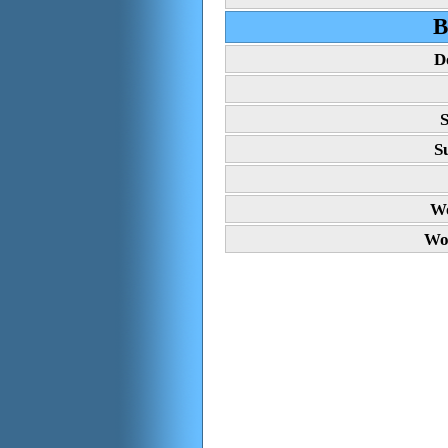
B
D
S
S
Wo
Wo