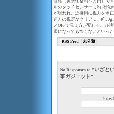
価格（実勢価格約27万円）で
ルのタッチセンサーに約1秒触
が現われ、近接用に視力を矯正
遠方の視野がクリアに。約30
／OFFで見え方が変わる。S
眼になっても怖くないといった
RSS Feed
未分類
“いざと
No Responses to
事ガジェット”
Mail (wil